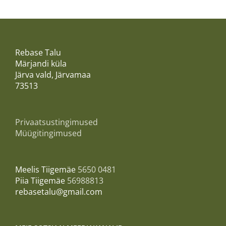
Rebase Talu
Märjandi küla
Järva vald, Järvamaa
73513
Privaatsustingimused
Müügitingimused
Meelis Tiigemäe
5650 0481
Piia Tiigemäe
56988813
rebasetalu@gmail.com