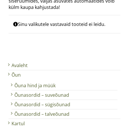
siseruumides, väljas asuvates automaatides võib
külm kaupa kahjustada!
Sinu valikutele vastavaid tooteid ei leidu.
Avaleht
Õun
Õuna hind ja müük
Õunasordid – suveõunad
Õunasordid – sügisõunad
Õunasordid – talveõunad
Kartul