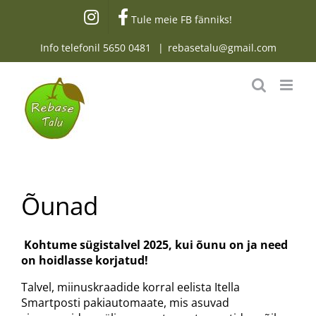
Skip
Tule meie FB fänniks!
to
content
Info telefonil
5650 0481
|
rebasetalu@gmail.com
Õunad
Kohtume sügistalvel 2025, kui õunu on ja need
on hoidlasse korjatud!
Talvel, miinuskraadide korral eelista Itella
Smartposti pakiautomaate, mis asuvad