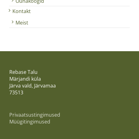
Õunakoogid
Kontakt
Meist
Rebase Talu
Märjandi küla
Järva vald, Järvamaa
73513
Privaatsustingimused
Müügitingimused