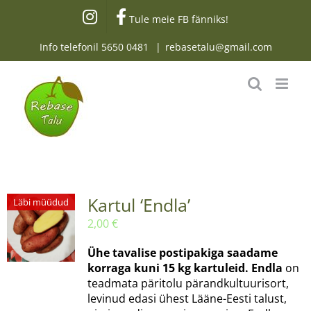
Skip
Tule meie FB fänniks!
to
content
Info telefonil
5650 0481
|
rebasetalu@gmail.com
Kartul ‘Endla’
Läbi müüdud
2,00
€
Ühe tavalise postipakiga saadame
korraga kuni 15 kg kartuleid.
Endla
on
teadmata päritolu pärandkultuurisort,
levinud edasi ühest Lääne-Eesti talust,