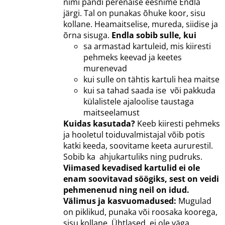
nimi pandi perenaise eesnime Endla
järgi. Tal on punakas õhuke koor, sisu
kollane. Heamaitselise, mureda, siidise ja
õrna sisuga.
Endla sobib sulle, kui
sa armastad kartuleid, mis kiiresti
pehmeks keevad ja keetes
murenevad
kui sulle on tähtis kartuli hea maitse
kui sa tahad saada ise või pakkuda
külalistele ajaloolise taustaga
maitseelamust
Kuidas kasutada?
Keeb kiiresti pehmeks
ja hooletul toiduvalmistajal võib potis
katki keeda, soovitame keeta aururestil.
Sobib ka ahjukartuliks ning pudruks.
Viimased kevadised kartulid ei ole
enam soovitavad söögiks, sest on veidi
pehmenenud ning neil on idud.
Välimus ja kasvuomadused:
Mugulad
on piklikud, punaka või roosaka koorega,
sisu kollane. Ühtlased, ei ole väga