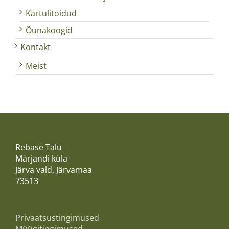
Kartulitoidud
Õunakoogid
Kontakt
Meist
Rebase Talu
Märjandi küla
Järva vald, Järvamaa
73513
Privaatsustingimused
Müügitingimused