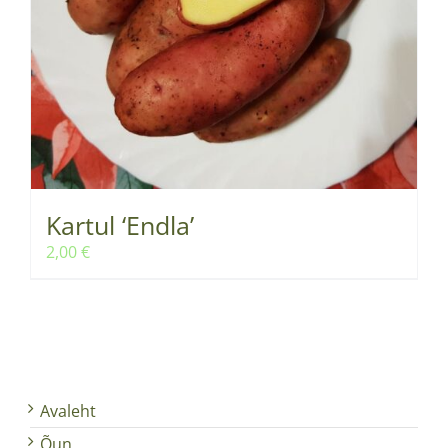
Kartul ‘Endla’
2,00
€
Avaleht
Õun