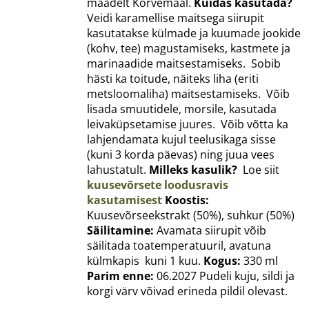
maadelt Kõrvemaal.
Kuidas kasutada?
Veidi karamellise maitsega siirupit
kasutatakse külmade ja kuumade jookide
(kohv, tee) magustamiseks, kastmete ja
marinaadide maitsestamiseks. Sobib
hästi ka toitude, näiteks liha (eriti
metsloomaliha) maitsestamiseks. Võib
lisada smuutidele, morsile, kasutada
leivaküpsetamise juures. Võib võtta ka
lahjendamata kujul teelusikaga sisse
(kuni 3 korda päevas) ning juua vees
lahustatult.
Milleks kasulik?
Loe siit
kuusevõrsete loodusravis
kasutamisest
Koostis:
Kuusevõrseekstrakt (50%), suhkur (50%)
Säilitamine:
Avamata siirupit võib
säilitada toatemperatuuril, avatuna
külmkapis kuni 1 kuu.
Kogus:
330 ml
Parim enne:
06.2027 Pudeli kuju, sildi ja
korgi värv võivad erineda pildil olevast.