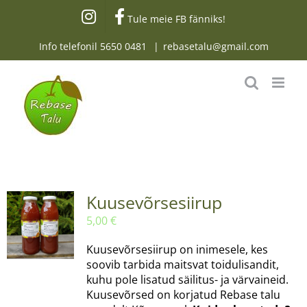
Skip
Tule meie FB fänniks!
to
content
Info telefonil
5650 0481
|
rebasetalu@gmail.com
Kuusevõrsesiirup
5,00
€
Kuusevõrsesiirup on inimesele, kes
soovib tarbida maitsvat toidulisandit,
kuhu pole lisatud säilitus- ja värvaineid.
Kuusevõrsed on korjatud Rebase talu