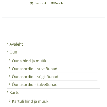
Lisa korvi
Details
Avaleht
Õun
Õuna hind ja müük
Õunasordid – suveõunad
Õunasordid – sügisõunad
Õunasordid – talveõunad
Kartul
Kartuli hind ja müük