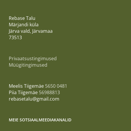
Rebase Talu
Märjandi küla
Järva vald, Järvamaa
73513
Privaatsustingimused
Müügitingimused
Meelis Tiigemäe
5650 0481
Piia Tiigemäe
56988813
rebasetalu@gmail.com
MEIE SOTSIAALMEEDIAKANALID