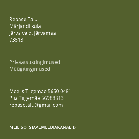
Rebase Talu
Märjandi küla
Järva vald, Järvamaa
73513
Privaatsustingimused
Müügitingimused
Meelis Tiigemäe
5650 0481
Piia Tiigemäe
56988813
rebasetalu@gmail.com
MEIE SOTSIAALMEEDIAKANALID