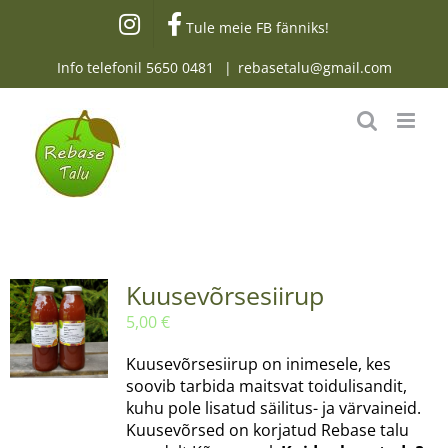
Skip
Tule meie FB fänniks!
to
content
Info telefonil
5650 0481
|
rebasetalu@gmail.com
Kuusevõrsesiirup
5,00
€
Kuusevõrsesiirup on inimesele, kes
soovib tarbida maitsvat toidulisandit,
kuhu pole lisatud säilitus- ja värvaineid.
Kuusevõrsed on korjatud Rebase talu