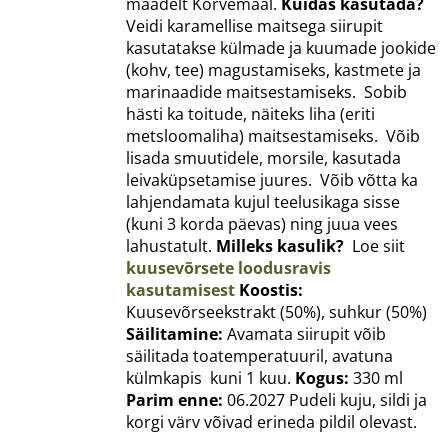
maadelt Kõrvemaal.
Kuidas kasutada?
Veidi karamellise maitsega siirupit
kasutatakse külmade ja kuumade jookide
(kohv, tee) magustamiseks, kastmete ja
marinaadide maitsestamiseks. Sobib
hästi ka toitude, näiteks liha (eriti
metsloomaliha) maitsestamiseks. Võib
lisada smuutidele, morsile, kasutada
leivaküpsetamise juures. Võib võtta ka
lahjendamata kujul teelusikaga sisse
(kuni 3 korda päevas) ning juua vees
lahustatult.
Milleks kasulik?
Loe siit
kuusevõrsete loodusravis
kasutamisest
Koostis:
Kuusevõrseekstrakt (50%), suhkur (50%)
Säilitamine:
Avamata siirupit võib
säilitada toatemperatuuril, avatuna
külmkapis kuni 1 kuu.
Kogus:
330 ml
Parim enne:
06.2027 Pudeli kuju, sildi ja
korgi värv võivad erineda pildil olevast.