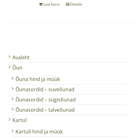
Lisa korvi
Details
Avaleht
Õun
Õuna hind ja müük
Õunasordid – suveõunad
Õunasordid – sügisõunad
Õunasordid – talveõunad
Kartul
Kartuli hind ja müük