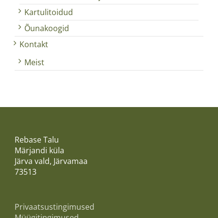
Kartulitoidud
Õunakoogid
Kontakt
Meist
Rebase Talu
Märjandi küla
Järva vald, Järvamaa
73513
Privaatsustingimused
Müügitingimused