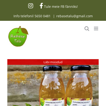
Skip
Tule meie FB fänniks!
to
content
Info telefonil
5650 0481
|
rebasetalu@gmail.com
Läbi müüdud