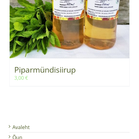
Piparmündisiirup
3,00
€
Avaleht
Õun