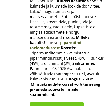
talu koduaiast.
Kuidas kasutada?
Sobib
külmade ja kuumade jookide (kohv, tee,
kakao) magustamiseks ja
maitsestamiseks. Sobib hästi morsile,
kissellile, kreemidele, pudingitele ja
teistele magustoitudele, küpsetistele
ning salatikastmetele hõrgu
maitsenüansi andmiseks.
Milleks
kasulik?
Loe siit
piparmündi
raviomadustest
Koostis:
Piparmünditõmmis (valmistatud
piparmündiürdist ja veest, 49% ), suhkur
(49%), sidrunimahl (2%)
Säilitamine:
Parim enne: 08.2026 Avamata siirupit
võib säilitada toatemperatuuril, avatult
külmkapis kuni 1 kuu.
Kogus:
250 ml
Miinuskraadide korral võib tarneaeg
pikeneda sobivate ilmade
saabumiseni.