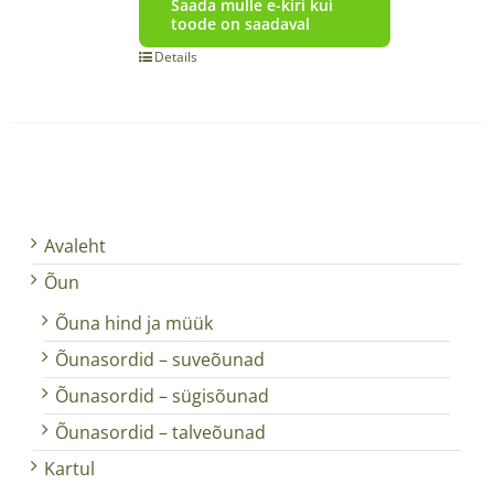
Saada mulle e-kiri kui
toode on saadaval
Details
Avaleht
Õun
Õuna hind ja müük
Õunasordid – suveõunad
Õunasordid – sügisõunad
Õunasordid – talveõunad
Kartul