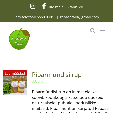
Skip
Tule meie FB fänniks!
to
content
Info telefonil
5650 0481
|
rebasetalu@gmail.com
Piparmündisiirup
Läbi müüdud
3,00
€
Piparmündisiirup on inimesele, kes
soovib koduköögis katsetada uudseid,
naturaalseid, puhtaid, looduslikke
maitseid. Piparmünt on korjatud Rebase