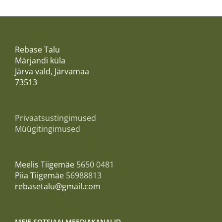
Rebase Talu
Märjandi küla
Järva vald, Järvamaa
73513
Privaatsustingimused
Müügitingimused
Meelis Tiigemäe
5650 0481
Piia Tiigemäe
56988813
rebasetalu@gmail.com
MEIE SOTSIAALMEEDIAKANALID