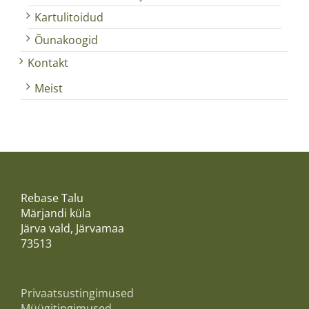
Kartulitoidud
Õunakoogid
Kontakt
Meist
Rebase Talu
Märjandi küla
Järva vald, Järvamaa
73513
Privaatsustingimused
Müügitingimused