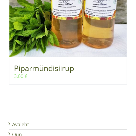
Piparmündisiirup
3,00
€
Avaleht
Õun