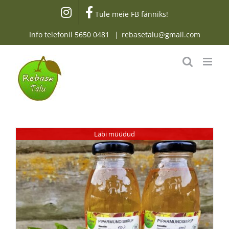
Skip
Tule meie FB fänniks!
to
content
Info telefonil
5650 0481
|
rebasetalu@gmail.com
Läbi müüdud