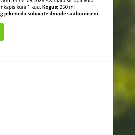
arim enne: 08.2026 Avamata siirupit võib
lmkapis kuni 1 kuu.
Kogus:
250 ml
eg pikeneda sobivate ilmade saabumiseni.