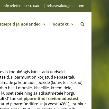
Info telefonil
5650 0481
|
rebasetalu@gmail.com
etseptid ja nõuanded
Kontakt
oovib koduköögis katsetada uudseid,
itseid. Piparmünt on korjatud Rebase talu
ülmade ja kuumade jookide (kohv, tee, kakao)
b hästi morsile, kissellile, kreemidele,
, küpsetistele ning salatikastmetele hõrgu
ulik?
Loe siit
piparmündi raviomadustest
ud piparmündiürdist ja veest, 49% ), suhkur