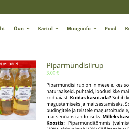
eht
Õun
Kartul
Müügiinfo
Pood
R
Piparmündisiirup
bi müüdud
3,00
€
Piparmündisiirup on inimesele, kes s
naturaalseid, puhtaid, looduslikke ma
koduaiast.
Kuidas kasutada?
Sobib k
magustamiseks ja maitsestamiseks. Sobi
pudingitele ja teistele magustoitudele
maitsenüansi andmiseks.
Milleks kas
Koostis:
Piparmünditõmmis (valmistat