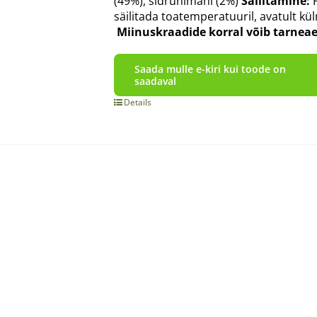
(49%), sidrunimahl (2%)
Säilitamine:
P
säilitada toatemperatuuril, avatult kü
Miinuskraadide korral võib tarnea
Saada mulle e-kiri kui toode on
saadaval
Details