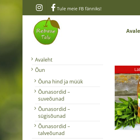
Skip
Tule meie FB fänniks!
to
content
Aval
Avaleht
Lä
Õun
Õuna hind ja müük
Õunasordid –
suveõunad
Õunasordid –
sügisõunad
Õunasordid –
talveõunad