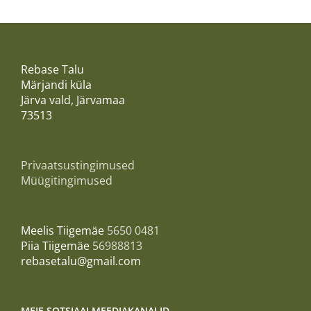
Rebase Talu
Märjandi küla
Järva vald, Järvamaa
73513
Privaatsustingimused
Müügitingimused
Meelis Tiigemäe
5650 0481
Piia Tiigemäe
56988813
rebasetalu@gmail.com
MEIE SOTSIAALMEEDIAKANALID