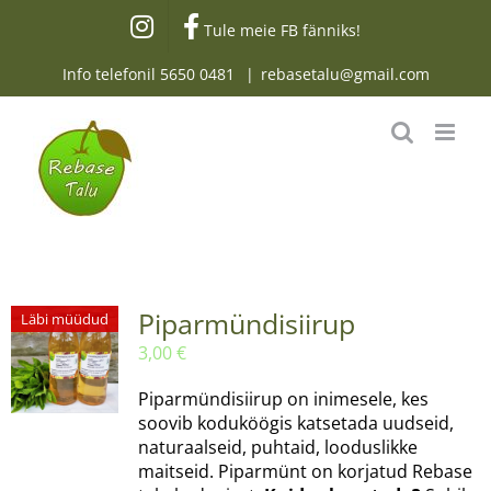
Skip
Tule meie FB fänniks!
to
content
Info telefonil
5650 0481
|
rebasetalu@gmail.com
Piparmündisiirup
Läbi müüdud
3,00
€
Piparmündisiirup on inimesele, kes
soovib koduköögis katsetada uudseid,
naturaalseid, puhtaid, looduslikke
maitseid. Piparmünt on korjatud Rebase