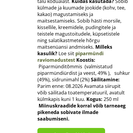
talu koduaiast.
Kuidas kasutada?
Sobib
külmade ja kuumade jookide (kohv, tee,
kakao) magustamiseks ja
maitsestamiseks. Sobib hästi morsile,
kissellile, kreemidele, pudingitele ja
teistele magustoitudele, küpsetistele
ning salatikastmetele hõrgu
maitsenüansi andmiseks.
Milleks
kasulik?
Loe siit
piparmündi
raviomadustest
Koostis:
Piparmünditõmmis (valmistatud
piparmündiürdist ja veest, 49% ), suhkur
(49%), sidrunimahl (2%)
Säilitamine:
Parim enne: 08.2026 Avamata siirupit
võib säilitada toatemperatuuril, avatult
külmkapis kuni 1 kuu.
Kogus:
250 ml
Miinuskraadide korral võib tarneaeg
pikeneda sobivate ilmade
saabumiseni.