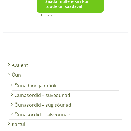
Saada mulle e-kiri kui
toode on saadaval
Details
Avaleht
Õun
Õuna hind ja müük
Õunasordid – suveõunad
Õunasordid – sügisõunad
Õunasordid – talveõunad
Kartul