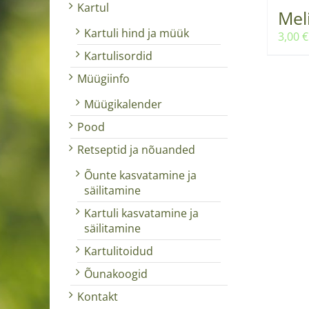
Kartul
Meli
Kartuli hind ja müük
3,00
€
Kartulisordid
Müügiinfo
Müügikalender
Pood
Retseptid ja nõuanded
Õunte kasvatamine ja
säilitamine
Kartuli kasvatamine ja
säilitamine
Kartulitoidud
Õunakoogid
Kontakt