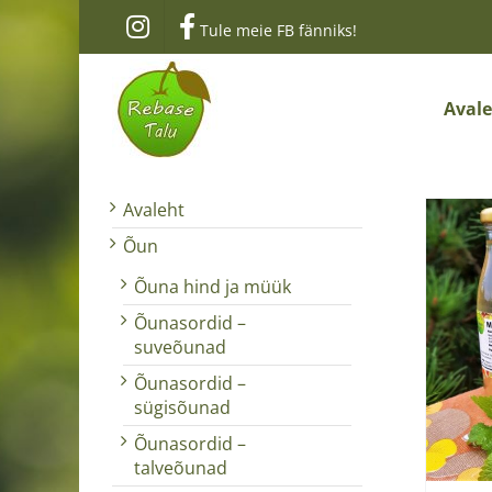
Skip
Tule meie FB fänniks!
to
content
Aval
Avaleht
Õun
Õuna hind ja müük
Õunasordid –
suveõunad
Õunasordid –
sügisõunad
Õunasordid –
talveõunad