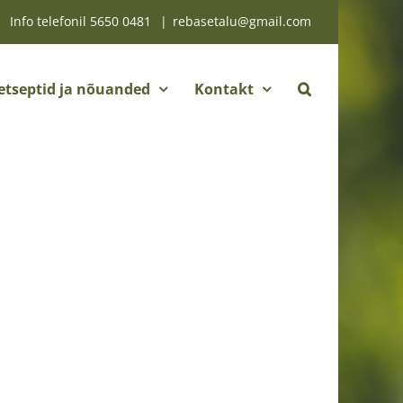
Info telefonil
5650 0481
|
rebasetalu@gmail.com
etseptid ja nõuanded
Kontakt