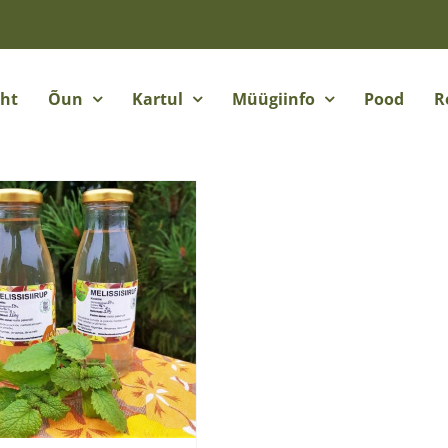
eht
Õun
Kartul
Müügiinfo
Pood
R