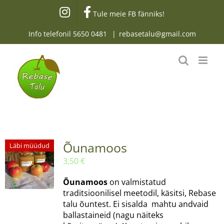
Skip
Tule meie FB fänniks!
to
content
Info telefonil
5650 0481
|
rebasetalu@gmail.com
Õunamoos
Läbi müüdud
3,50
€
Õunamoos
on valmistatud
traditsioonilisel meetodil, käsitsi, Rebase
talu õuntest. Ei sisalda mahtu andvaid
ballastaineid (nagu näiteks