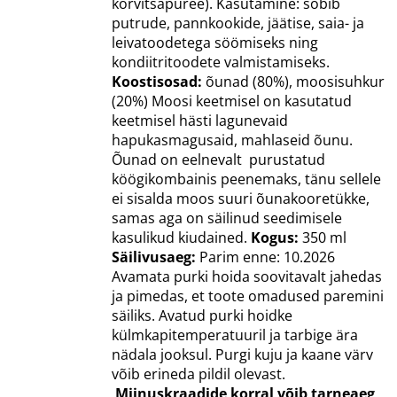
kõrvitsapüree). Kasutamine: sobib
putrude, pannkookide, jäätise, saia- ja
leivatoodetega söömiseks ning
kondiitritoodete valmistamiseks.
Koostisosad:
õunad (80%), moosisuhkur
(20%) Moosi keetmisel on kasutatud
keetmisel hästi lagunevaid
hapukasmagusaid, mahlaseid õunu.
Õunad on eelnevalt purustatud
köögikombainis peenemaks, tänu sellele
ei sisalda moos suuri õunakooretükke,
samas aga on säilinud seedimisele
kasulikud kiudained.
Kogus:
350 ml
Säilivusaeg:
Parim enne: 10.2026
Avamata purki hoida soovitavalt jahedas
ja pimedas, et toote omadused paremini
säiliks. Avatud purki hoidke
külmkapitemperatuuril ja tarbige ära
nädala jooksul. Purgi kuju ja kaane värv
võib erineda pildil olevast.
Miinuskraadide korral võib tarneaeg