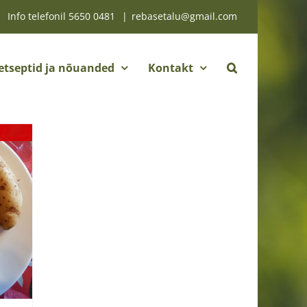
Info telefonil
5650 0481
|
rebasetalu@gmail.com
etseptid ja nõuanded
Kontakt