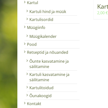
Kartul
Kart
Kartuli hind ja müük
2,00
€
Kartulisordid
Müügiinfo
Müügikalender
Pood
Retseptid ja nõuanded
Õunte kasvatamine ja
säilitamine
Kartuli kasvatamine ja
säilitamine
Kartulitoidud
Õunakoogid
Kontakt