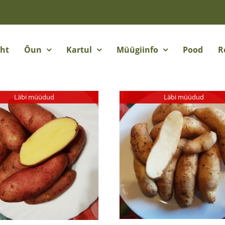
eht
Õun
Kartul
Müügiinfo
Pood
R
Läbi müüdud
Läbi müüdud