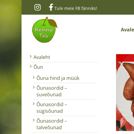
Skip
Tule meie FB fänniks!
to
content
Aval
Avaleht
Õun
Õuna hind ja müük
Õunasordid –
suveõunad
Õunasordid –
sügisõunad
Õunasordid –
talveõunad