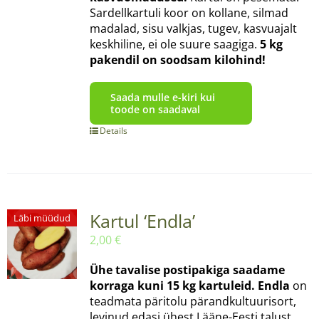
Sardellkartuli koor on kollane, silmad
madalad, sisu valkjas, tugev, kasvuajalt
keskhiline, ei ole suure saagiga.
5 kg
pakendil on soodsam kilohind!
Saada mulle e-kiri kui
toode on saadaval
Details
Kartul ‘Endla’
Läbi müüdud
2,00
€
Ühe tavalise postipakiga saadame
korraga kuni 15 kg kartuleid.
Endla
on
teadmata päritolu pärandkultuurisort,
levinud edasi ühest Lääne-Eesti talust,