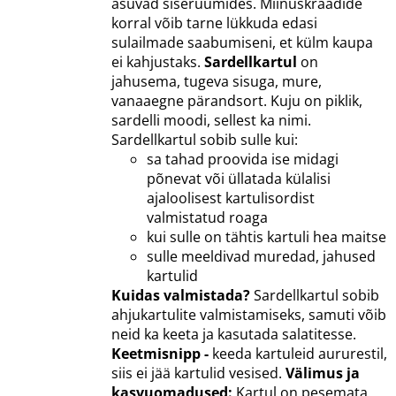
asuvad siseruumides. Miinuskraadide
korral võib tarne lükkuda edasi
sulailmade saabumiseni, et külm kaupa
ei kahjustaks.
Sardellkartul
on
jahusema, tugeva sisuga, mure,
vanaaegne pärandsort. Kuju on piklik,
sardelli moodi, sellest ka nimi.
Sardellkartul sobib sulle kui:
sa tahad proovida ise midagi
põnevat või üllatada külalisi
ajaloolisest kartulisordist
valmistatud roaga
kui sulle on tähtis kartuli hea maitse
sulle meeldivad muredad, jahused
kartulid
Kuidas valmistada?
Sardellkartul sobib
ahjukartulite valmistamiseks, samuti võib
neid ka keeta ja kasutada salatitesse.
Keetmisnipp -
keeda kartuleid aururestil,
siis ei jää kartulid vesised.
Välimus ja
kasvuomadused:
Kartul on pesemata.