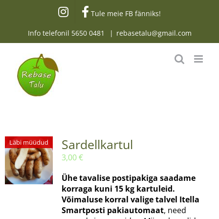
Skip
Tule meie FB fänniks!
to
content
Info telefonil
5650 0481
|
rebasetalu@gmail.com
Sardellkartul
Läbi müüdud
3,00
€
Ühe tavalise postipakiga saadame
korraga kuni 15 kg kartuleid.
Võimaluse korral valige talvel Itella
Smartposti pakiautomaat
, need