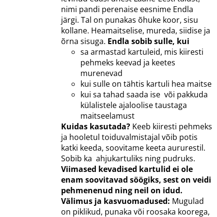
nimi pandi perenaise eesnime Endla
järgi. Tal on punakas õhuke koor, sisu
kollane. Heamaitselise, mureda, siidise ja
õrna sisuga.
Endla sobib sulle, kui
sa armastad kartuleid, mis kiiresti
pehmeks keevad ja keetes
murenevad
kui sulle on tähtis kartuli hea maitse
kui sa tahad saada ise või pakkuda
külalistele ajaloolise taustaga
maitseelamust
Kuidas kasutada?
Keeb kiiresti pehmeks
ja hooletul toiduvalmistajal võib potis
katki keeda, soovitame keeta aururestil.
Sobib ka ahjukartuliks ning pudruks.
Viimased kevadised kartulid ei ole
enam soovitavad söögiks, sest on veidi
pehmenenud ning neil on idud.
Välimus ja kasvuomadused:
Mugulad
on piklikud, punaka või roosaka koorega,