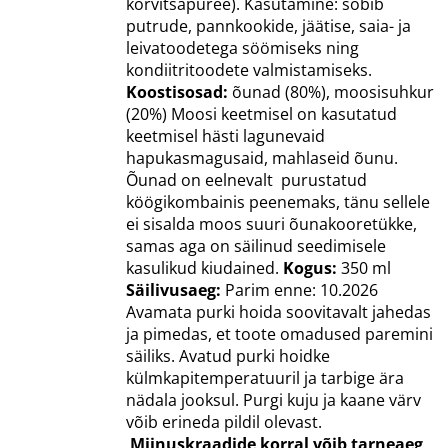
kõrvitsapüree). Kasutamine: sobib
putrude, pannkookide, jäätise, saia- ja
leivatoodetega söömiseks ning
kondiitritoodete valmistamiseks.
Koostisosad:
õunad (80%), moosisuhkur
(20%) Moosi keetmisel on kasutatud
keetmisel hästi lagunevaid
hapukasmagusaid, mahlaseid õunu.
Õunad on eelnevalt purustatud
köögikombainis peenemaks, tänu sellele
ei sisalda moos suuri õunakooretükke,
samas aga on säilinud seedimisele
kasulikud kiudained.
Kogus:
350 ml
Säilivusaeg:
Parim enne: 10.2026
Avamata purki hoida soovitavalt jahedas
ja pimedas, et toote omadused paremini
säiliks. Avatud purki hoidke
külmkapitemperatuuril ja tarbige ära
nädala jooksul. Purgi kuju ja kaane värv
võib erineda pildil olevast.
Miinuskraadide korral võib tarneaeg