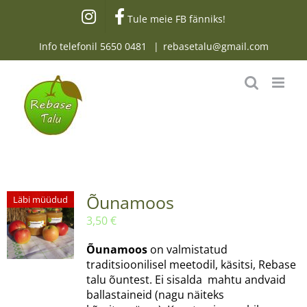
Skip
Tule meie FB fänniks!
to
content
Info telefonil
5650 0481
|
rebasetalu@gmail.com
Õunamoos
Läbi müüdud
3,50
€
Õunamoos
on valmistatud
traditsioonilisel meetodil, käsitsi, Rebase
talu õuntest. Ei sisalda mahtu andvaid
ballastaineid (nagu näiteks