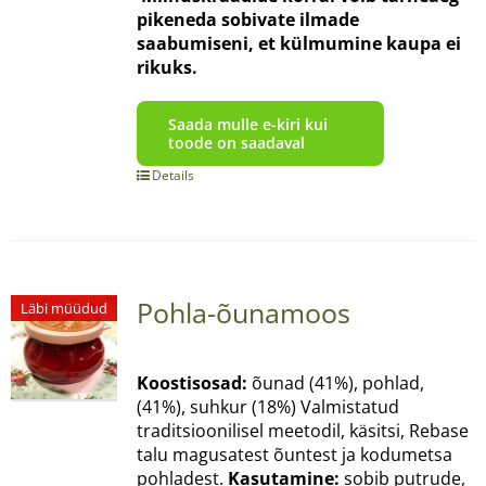
pikeneda sobivate ilmade
saabumiseni, et külmumine kaupa ei
rikuks.
Saada mulle e-kiri kui
toode on saadaval
Details
Pohla-õunamoos
Läbi müüdud
Koostisosad:
õunad (41%), pohlad,
(41%), suhkur (18%) Valmistatud
traditsioonilisel meetodil, käsitsi, Rebase
talu magusatest õuntest ja kodumetsa
pohladest.
Kasutamine:
sobib putrude,