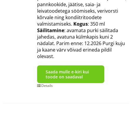
pannkookide, jäätise, saia- ja
leivatoodetega söömiseks, verivorsti
kõrvale ning kondiitritoodete
valmistamiseks.
Kogus
: 350 ml
Säilitamine
: avamata purki säilitada
jahedas, avatuna külmkapis kuni 2
nädalat. Parim enne: 12.2026 Purgi kuju
ja kaane värv võivad erineda pildil
olevast.
Saada mulle e-kiri kui
toode on saadaval
Details