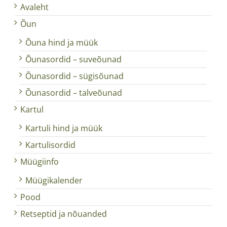
Avaleht
Õun
Õuna hind ja müük
Õunasordid – suveõunad
Õunasordid – sügisõunad
Õunasordid – talveõunad
Kartul
Kartuli hind ja müük
Kartulisordid
Müügiinfo
Müügikalender
Pood
Retseptid ja nõuanded