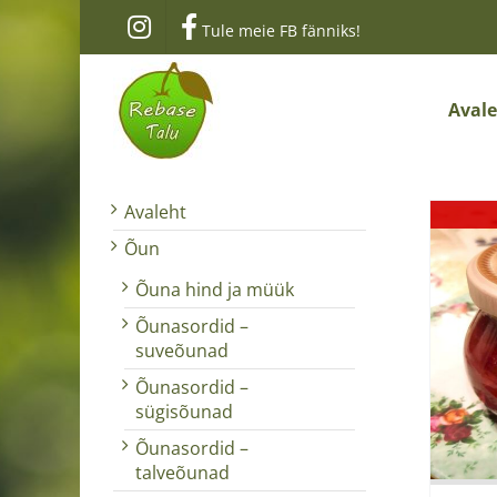
Skip
Tule meie FB fänniks!
to
content
Aval
Avaleht
Õun
Õuna hind ja müük
Õunasordid –
suveõunad
Õunasordid –
sügisõunad
Õunasordid –
talveõunad