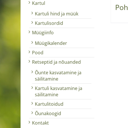
Kartul
Poh
Kartuli hind ja müük
Kartulisordid
Müügiinfo
Müügikalender
Pood
Retseptid ja nõuanded
Õunte kasvatamine ja
säilitamine
Kartuli kasvatamine ja
säilitamine
Kartulitoidud
Õunakoogid
Kontakt