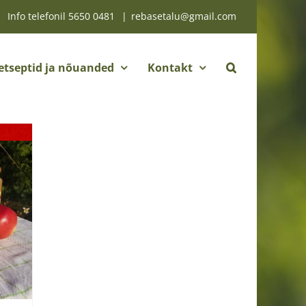
Info telefonil
5650 0481
|
rebasetalu@gmail.com
etseptid ja nõuanded
Kontakt