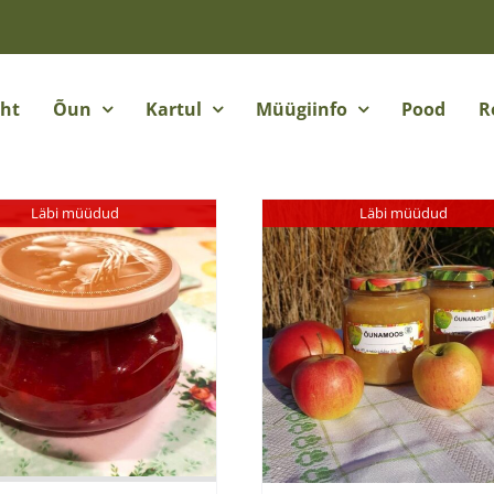
eht
Õun
Kartul
Müügiinfo
Pood
R
Läbi müüdud
Läbi müüdud