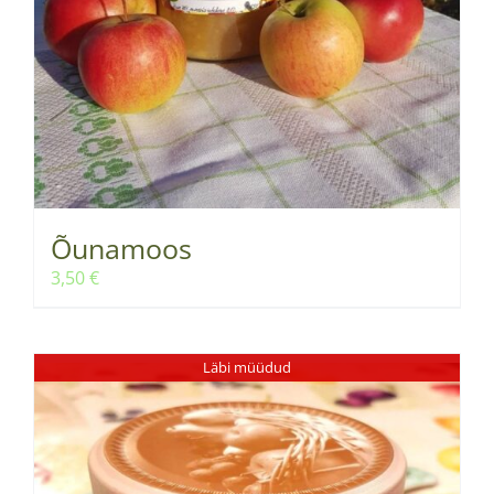
Õunamoos
3,50
€
Läbi müüdud