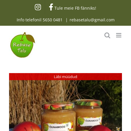
Skip
Tule meie FB fänniks!
to
content
Info telefonil
5650 0481
|
rebasetalu@gmail.com
Läbi müüdud