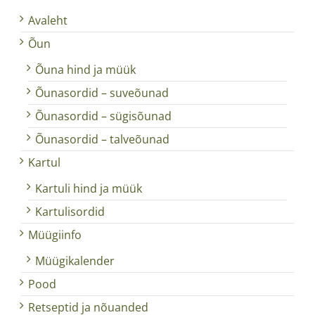
Avaleht
Õun
Õuna hind ja müük
Õunasordid – suveõunad
Õunasordid – sügisõunad
Õunasordid – talveõunad
Kartul
Kartuli hind ja müük
Kartulisordid
Müügiinfo
Müügikalender
Pood
Retseptid ja nõuanded