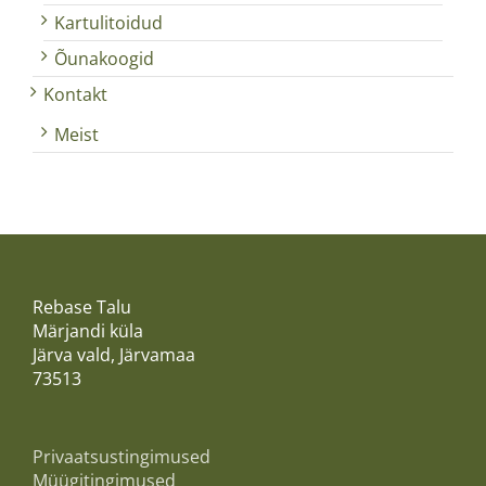
Kartulitoidud
Õunakoogid
Kontakt
Meist
Rebase Talu
Märjandi küla
Järva vald, Järvamaa
73513
Privaatsustingimused
Müügitingimused