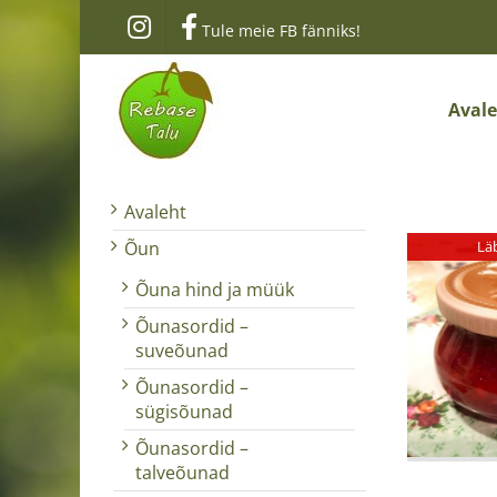
Skip
Tule meie FB fänniks!
to
content
Aval
Avaleht
Lä
Õun
Õuna hind ja müük
Õunasordid –
suveõunad
Õunasordid –
sügisõunad
Õunasordid –
talveõunad