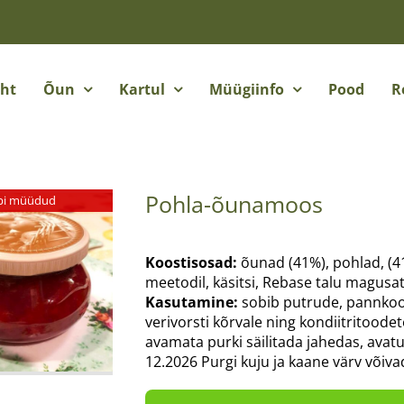
eht
Õun
Kartul
Müügiinfo
Pood
R
Pohla-õunamoos
bi müüdud
Koostisosad:
õunad (41%), pohlad, (41
meetodil, käsitsi, Rebase talu magusa
Kasutamine:
sobib putrude, pannkooki
verivorsti kõrvale ning kondiitritoode
avamata purki säilitada jahedas, avat
12.2026 Purgi kuju ja kaane värv võivad