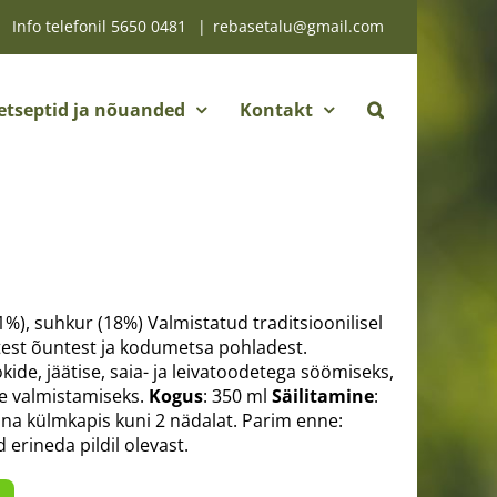
Info telefonil
5650 0481
|
rebasetalu@gmail.com
etseptid ja nõuanded
Kontakt
%), suhkur (18%) Valmistatud traditsioonilisel
test õuntest ja kodumetsa pohladest.
de, jäätise, saia- ja leivatoodetega söömiseks,
te valmistamiseks.
Kogus
: 350 ml
Säilitamine
:
una külmkapis kuni 2 nädalat. Parim enne:
 erineda pildil olevast.