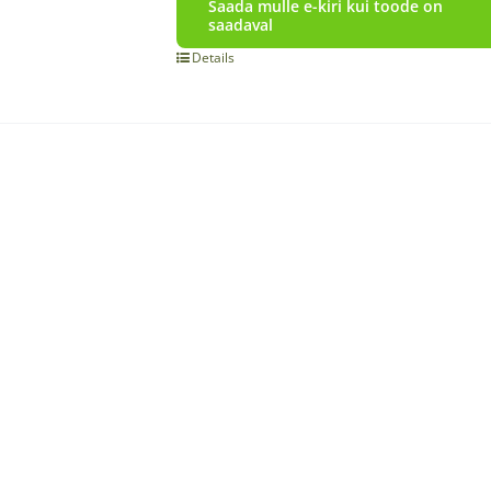
Saada mulle e-kiri kui toode on
saadaval
Details