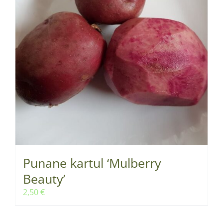
Punane kartul ‘Mulberry
Beauty’
2,50
€