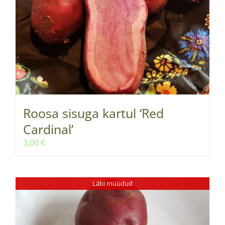
Roosa sisuga kartul ‘Red
Cardinal’
3,00
€
Läbi müüdud