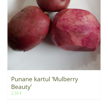
Punane kartul ‘Mulberry
Beauty’
2,50
€