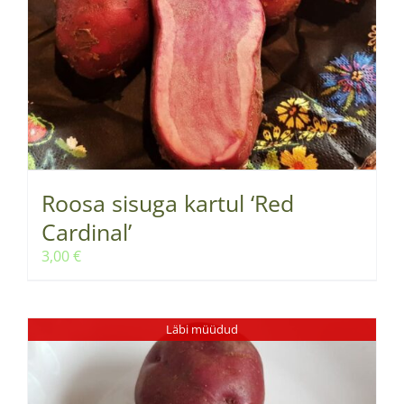
Roosa sisuga kartul ‘Red
Cardinal’
3,00
€
Läbi müüdud