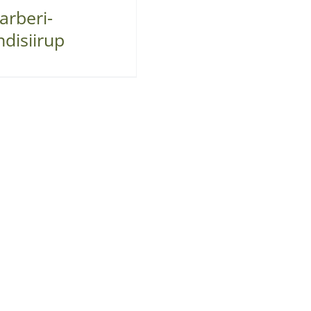
arberi-
disiirup