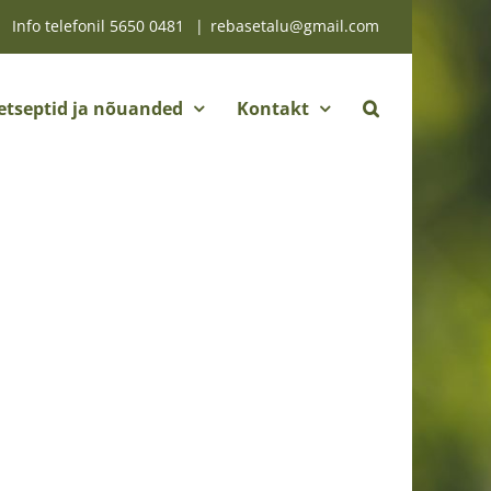
Info telefonil
5650 0481
|
rebasetalu@gmail.com
etseptid ja nõuanded
Kontakt