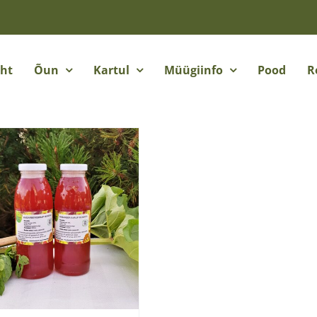
eht
Õun
Kartul
Müügiinfo
Pood
R