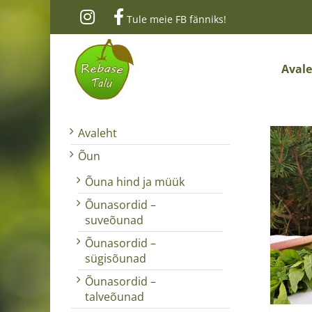
Skip
Tule meie FB fänniks!
to
content
Aval
Avaleht
Õun
Õuna hind ja müük
Õunasordid –
suveõunad
Õunasordid –
sügisõunad
Õunasordid –
talveõunad