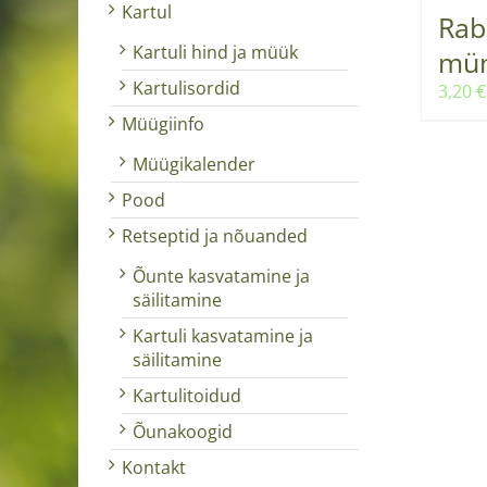
Kartul
Rab
Kartuli hind ja müük
mün
Kartulisordid
3,20
€
Müügiinfo
Müügikalender
Pood
Retseptid ja nõuanded
Õunte kasvatamine ja
säilitamine
Kartuli kasvatamine ja
säilitamine
Kartulitoidud
Õunakoogid
Kontakt