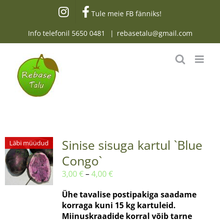
Skip
Tule meie FB fänniks!
to
content
Info telefonil
5650 0481
|
rebasetalu@gmail.com
Sinise sisuga kartul `Blue
Läbi müüdud
Congo`
Hinnavahemik:
3,00
€
–
4,00
€
3,00 €
Ühe tavalise postipakiga saadame
kuni
korraga kuni 15 kg kartuleid.
4,00 €
Miinuskraadide korral võib tarne