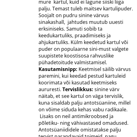
mure kartul, kuid ei lagune siiski liiga
palju. Temast tuleb maitsev kartulipuder.
Soojalt on pudru sinine värvus
sinakashall, jahtudes muutub uuesti
erksiniseks. Samuti sobib ta
keedukartuliks, praadimiseks ja
ahjukartuliks. Külm keedetud kartul või
puder on populaarne sini-must valgete
suupistete koostisosa rahvuslike
pühadetoitude valmistamisel.
Kasutamisnipp:
Keetmisel säilib värvus
paremini, kui keedad pestud kartuleid
koorimata või kasutad keetmiseks
aururesti.
Tervislikkus:
sinine värv
näitab, et see kartul on väga tervislik,
kuna sisaldab palju antotsüaniine, millel
on võime siduda kehas vabu radikaale.
Lisaks on neil antimikroobsed ja
põletiku- ning vähivastased omadused.
Antotsüaniididele omistatakse palju
tervist parandavaid toimeid, nagu