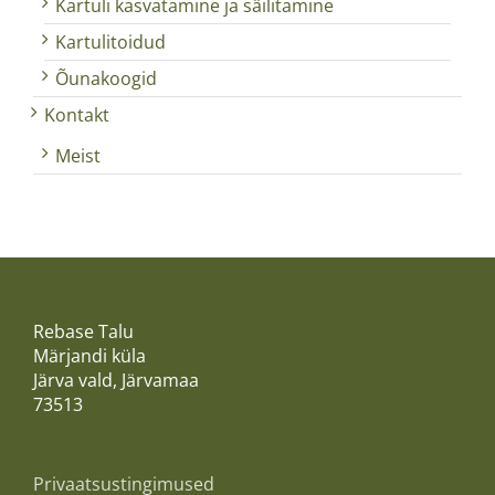
Kartuli kasvatamine ja säilitamine
Kartulitoidud
Õunakoogid
Kontakt
Meist
Rebase Talu
Märjandi küla
Järva vald, Järvamaa
73513
Privaatsustingimused