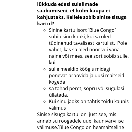
lükkuda edasi sulailmade
saabumiseni, et külm kaupa ei
kahjustaks.
Kellele sobib sinise sisuga
kartul?
Sinine kartulisort `Blue Congo`
sobib sinu kööki, kui sa oled
tüdinenud tavalisest kartulist. Pole
vahet, kas sa oled noor või vana,
naine või mees, see sort sobib sulle,
kui:
sulle meeldib köögis midagi
põnevat proovida ja uusi maitseid
kogeda
sa tahad peret, sõpru või sugulasi
üllatada.
Kui sinu jaoks on tähtis toidu kaunis
välimus
Sinise sisuga kartul on just see, mis
annab su roogadele uue, kaunivärvilise
välimuse.`Blue Congo on heamaitseline