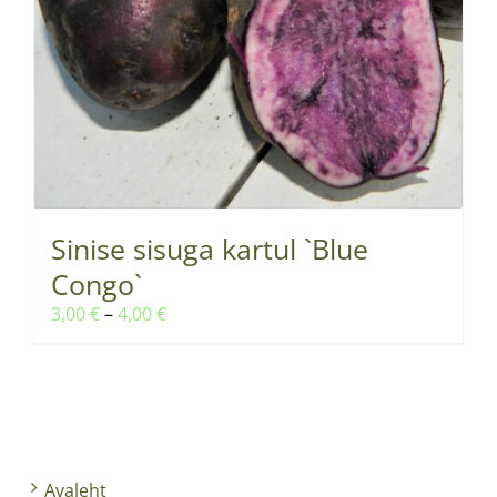
Sinise sisuga kartul `Blue
Congo`
Hinnavahemik:
3,00
€
–
4,00
€
3,00 €
kuni
4,00 €
Avaleht