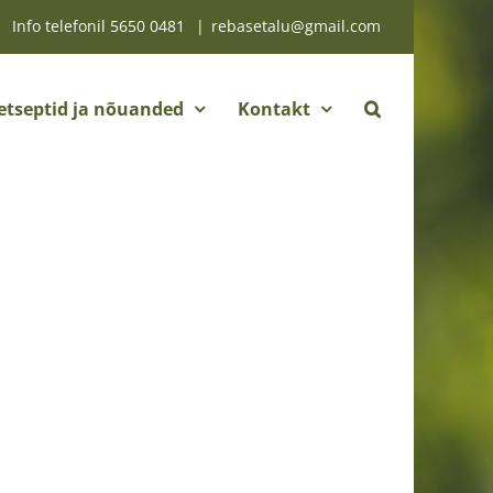
Info telefonil
5650 0481
|
rebasetalu@gmail.com
etseptid ja nõuanded
Kontakt