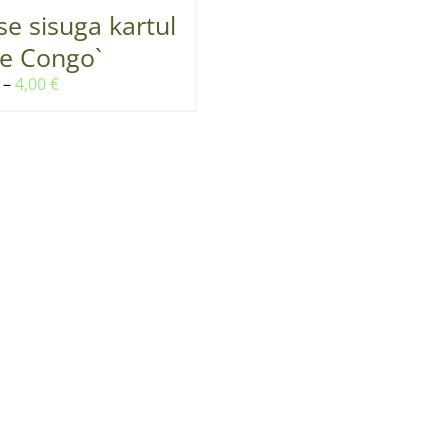
se sisuga kartul
ue Congo`
Hinnavahemik:
–
4,00
€
3,00 €
kuni
4,00 €