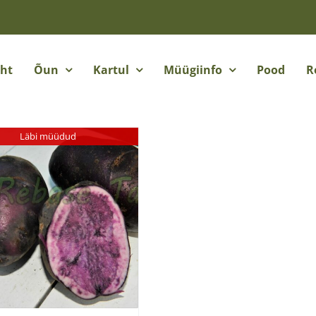
eht
Õun
Kartul
Müügiinfo
Pood
R
Läbi müüdud