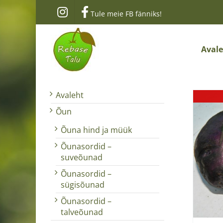
Skip
Tule meie FB fänniks!
to
content
Aval
Avaleht
Õun
Õuna hind ja müük
Õunasordid –
suveõunad
Õunasordid –
sügisõunad
Õunasordid –
talveõunad