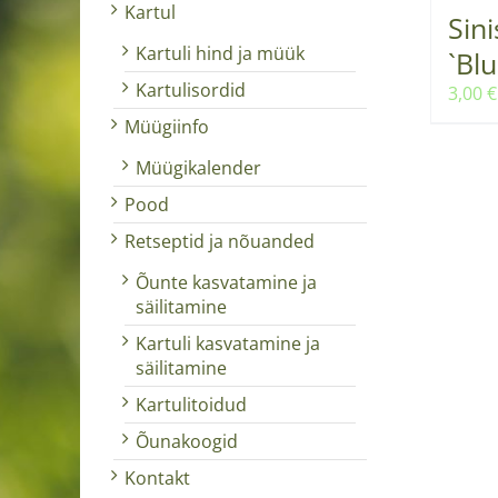
Kartul
Sini
Kartuli hind ja müük
`Bl
Kartulisordid
3,00
€
Müügiinfo
Müügikalender
Pood
Retseptid ja nõuanded
Õunte kasvatamine ja
säilitamine
Kartuli kasvatamine ja
säilitamine
Kartulitoidud
Õunakoogid
Kontakt