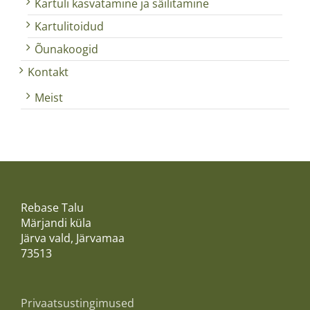
Kartuli kasvatamine ja säilitamine
Kartulitoidud
Õunakoogid
Kontakt
Meist
Rebase Talu
Märjandi küla
Järva vald, Järvamaa
73513
Privaatsustingimused