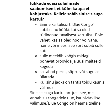
lükkuda edasi sulailmade
saabumiseni, et külm kaupa ei
kahjustaks.
Kellele sobib sinise sisuga
kartul?
Sinine kartulisort `Blue Congo`
sobib sinu kööki, kui sa oled
tüdinenud tavalisest kartulist. Pole
vahet, kas sa oled noor või vana,
naine või mees, see sort sobib sulle,
kui:
sulle meeldib köögis midagi
põnevat proovida ja uusi maitseid
kogeda
sa tahad peret, sõpru või sugulasi
üllatada.
Kui sinu jaoks on tähtis toidu kaunis
välimus
Sinise sisuga kartul on just see, mis
annab su roogadele uue, kaunivärvilise
välimuse.`Blue Congo on heamaitseline