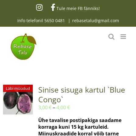
Skip
Tule meie FB fänniks!
to
content
Info telefonil
5650 0481
|
rebasetalu@gmail.com
Sinise sisuga kartul `Blue
Läbi müüdud
Congo`
Hinnavahemik:
3,00
€
–
4,00
€
3,00 €
Ühe tavalise postipakiga saadame
kuni
korraga kuni 15 kg kartuleid.
4,00 €
Miinuskraadide korral võib tarne