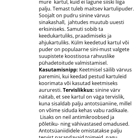
mure kartul, kuid ei lagune siiski liiga
palju. Temast tuleb maitsev kartulipuder.
Soojalt on pudru sinine värvus
sinakashall, jahtudes muutub uuesti
erksiniseks. Samuti sobib ta
keedukartuliks, praadimiseks ja
ahjukartuliks. Külm keedetud kartul või
puder on populaarne sini-must valgete
suupistete koostisosa rahvuslike
pühadetoitude valmistamisel.
Kasutamisnipp:
Keetmisel säilib värvus
paremini, kui keedad pestud kartuleid
koorimata või kasutad keetmiseks
aururesti.
Tervislikkus:
sinine värv
näitab, et see kartul on väga tervislik,
kuna sisaldab palju antotsüaniine, millel
on võime siduda kehas vabu radikaale.
Lisaks on neil antimikroobsed ja
põletiku- ning vähivastased omadused.
Antotsüaniididele omistatakse palju
tervist parandavaid toimeid, nagu