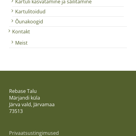
Kartuli kasvatamine ja säilitamine
Kartulitoidud
Õunakoogid
Kontakt
Meist
Rebase Talu
Märjandi küla
Järva vald, Järvamaa
73513
Privaatsustingimused