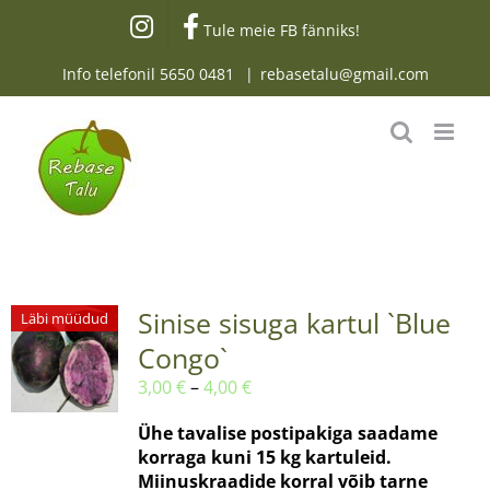
Skip
Tule meie FB fänniks!
to
content
Info telefonil
5650 0481
|
rebasetalu@gmail.com
Sinise sisuga kartul `Blue
Läbi müüdud
Congo`
Hinnavahemik:
3,00
€
–
4,00
€
3,00 €
Ühe tavalise postipakiga saadame
kuni
korraga kuni 15 kg kartuleid.
4,00 €
Miinuskraadide korral võib tarne