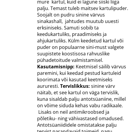
mure kartul, kuid ei lagune siiski liiga
palju. Temast tuleb maitsev kartulipuder.
Soojalt on pudru sinine värvus
sinakashall, jahtudes muutub uuesti
erksiniseks. Samuti sobib ta
keedukartuliks, praadimiseks ja
ahjukartuliks. Külm keedetud kartul või
puder on populaarne sini-must valgete
suupistete koostisosa rahvuslike
pühadetoitude valmistamisel.
Kasutamisnipp:
Keetmisel säilib värvus
paremini, kui keedad pestud kartuleid
koorimata või kasutad keetmiseks
aururesti.
Tervislikkus:
sinine värv
näitab, et see kartul on väga tervislik,
kuna sisaldab palju antotsüaniine, millel
on võime siduda kehas vabu radikaale.
Lisaks on neil antimikroobsed ja
põletiku- ning vähivastased omadused.
Antotsüaniididele omistatakse palju
tervist parandavaid toimeid, nagu