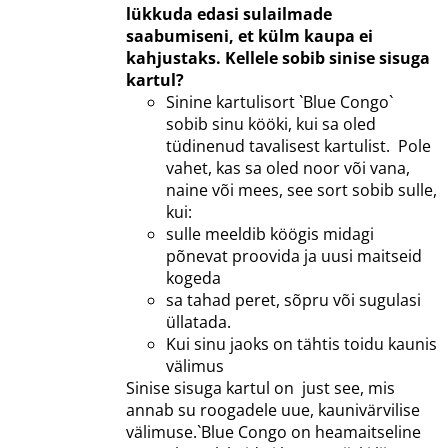
lükkuda edasi sulailmade
saabumiseni, et külm kaupa ei
kahjustaks.
Kellele sobib sinise sisuga
kartul?
Sinine kartulisort `Blue Congo`
sobib sinu kööki, kui sa oled
tüdinenud tavalisest kartulist. Pole
vahet, kas sa oled noor või vana,
naine või mees, see sort sobib sulle,
kui:
sulle meeldib köögis midagi
põnevat proovida ja uusi maitseid
kogeda
sa tahad peret, sõpru või sugulasi
üllatada.
Kui sinu jaoks on tähtis toidu kaunis
välimus
Sinise sisuga kartul on just see, mis
annab su roogadele uue, kaunivärvilise
välimuse.`Blue Congo on heamaitseline