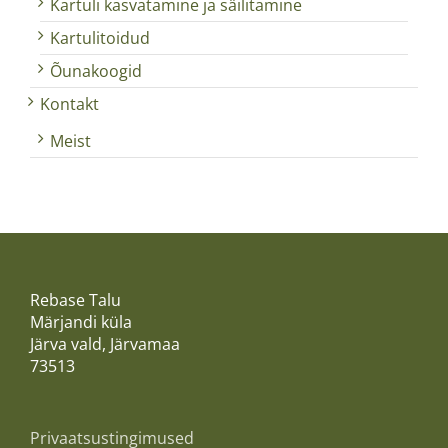
Kartuli kasvatamine ja säilitamine
Kartulitoidud
Õunakoogid
Kontakt
Meist
Rebase Talu
Märjandi küla
Järva vald, Järvamaa
73513
Privaatsustingimused