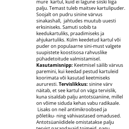
mure kartul, kuid ei lagune siiski liiga
palju. Temast tuleb maitsev kartulipuder.
Soojalt on pudru sinine värvus
sinakashall, jahtudes muutub uuesti
erksiniseks. Samuti sobib ta
keedukartuliks, praadimiseks ja
ahjukartuliks. Külm keedetud kartul või
puder on populaarne sini-must valgete
suupistete koostisosa rahvuslike
pühadetoitude valmistamisel.
Kasutamisnipp:
Keetmisel säilib värvus
paremini, kui keedad pestud kartuleid
koorimata või kasutad keetmiseks
aururesti.
Tervislikkus:
sinine värv
näitab, et see kartul on väga tervislik,
kuna sisaldab palju antotsüaniine, millel
on võime siduda kehas vabu radikaale.
Lisaks on neil antimikroobsed ja
põletiku- ning vähivastased omadused.
Antotsüaniididele omistatakse palju
tervist parandavaid toimeid, nagu