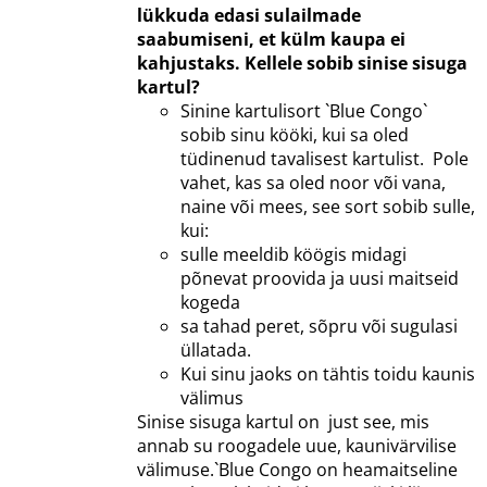
lükkuda edasi sulailmade
saabumiseni, et külm kaupa ei
kahjustaks.
Kellele sobib sinise sisuga
kartul?
Sinine kartulisort `Blue Congo`
sobib sinu kööki, kui sa oled
tüdinenud tavalisest kartulist. Pole
vahet, kas sa oled noor või vana,
naine või mees, see sort sobib sulle,
kui:
sulle meeldib köögis midagi
põnevat proovida ja uusi maitseid
kogeda
sa tahad peret, sõpru või sugulasi
üllatada.
Kui sinu jaoks on tähtis toidu kaunis
välimus
Sinise sisuga kartul on just see, mis
annab su roogadele uue, kaunivärvilise
välimuse.`Blue Congo on heamaitseline