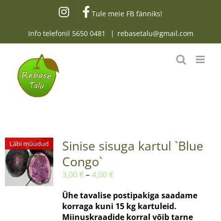
Skip
Tule meie FB fänniks!
to
content
Info telefonil
5650 0481
|
rebasetalu@gmail.com
Sinise sisuga kartul `Blue
Läbi müüdud
Congo`
Hinnavahemik:
3,00
€
–
4,00
€
3,00 €
Ühe tavalise postipakiga saadame
kuni
korraga kuni 15 kg kartuleid.
4,00 €
Miinuskraadide korral võib tarne