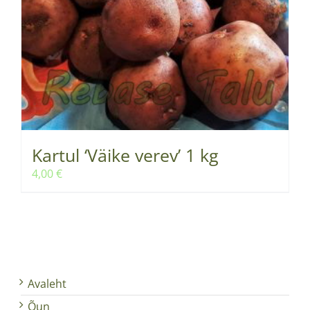
Kartul ‘Väike verev’ 1 kg
4,00
€
Avaleht
Õun