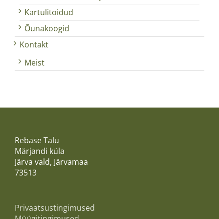
Kartulitoidud
Õunakoogid
Kontakt
Meist
Rebase Talu
Märjandi küla
Järva vald, Järvamaa
73513
Privaatsustingimused
Müügitingimused