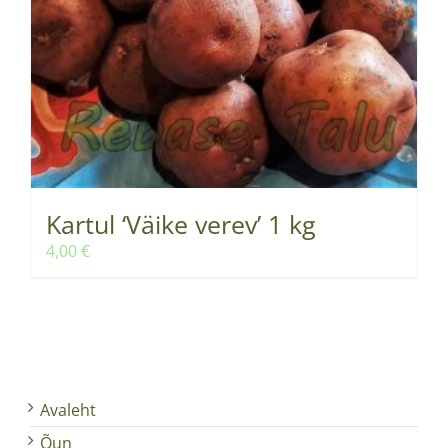
Kartul ‘Väike verev’ 1 kg
4,00
€
Avaleht
Õun