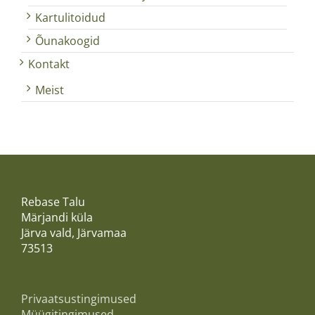
Kartulitoidud
Õunakoogid
Kontakt
Meist
Rebase Talu
Märjandi küla
Järva vald, Järvamaa
73513
Privaatsustingimused
Müügitingimused