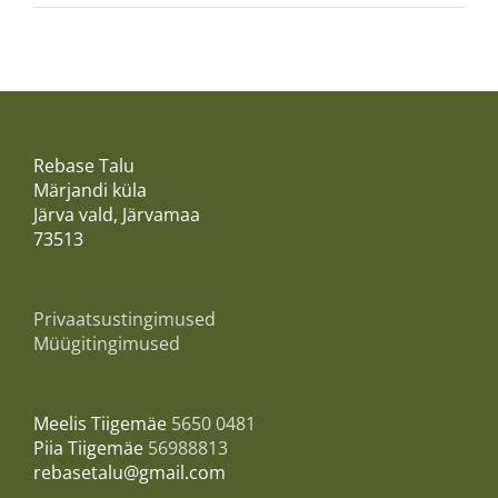
Rebase Talu
Märjandi küla
Järva vald, Järvamaa
73513
Privaatsustingimused
Müügitingimused
Meelis Tiigemäe
5650 0481
Piia Tiigemäe
56988813
rebasetalu@gmail.com