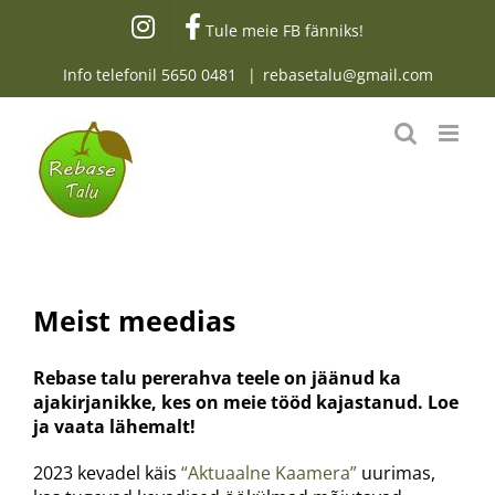
Skip
Tule meie FB fänniks!
to
content
Info telefonil
5650 0481
|
rebasetalu@gmail.com
Meist meedias
Rebase talu pererahva teele on jäänud ka
ajakirjanikke, kes on meie tööd kajastanud. Loe
ja vaata lähemalt!
2023 kevadel käis
“Aktuaalne Kaamera”
uurimas,