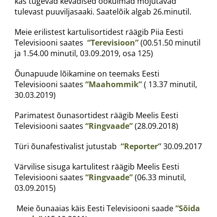
kas tugevad kevadised öökülmad mõjutavad
tulevast puuviljasaaki. Saatelõik algab 26.minutil.
Meie erilistest kartulisortidest räägib Piia Eesti
Televisiooni saates
“Terevisioon”
(00.51.50 minutil
ja 1.54.00 minutil, 03.09.2019, osa 125)
Õunapuude lõikamine on teemaks Eesti
Televisiooni saates
“Maahommik”
( 13.37 minutil,
30.03.2019)
Parimatest õunasortidest räägib Meelis Eesti
Televisiooni saates
“Ringvaade”
(28.09.2018)
Türi õunafestivalist jutustab
“Reporter”
30.09.2017
Värvilise sisuga kartulitest räägib Meelis Eesti
Televisiooni saates
“Ringvaade”
(06.33 minutil,
03.09.2015)
Meie õunaaias käis Eesti Televisiooni saade
“Sõida