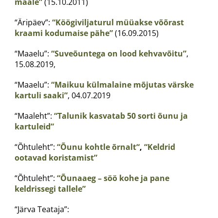
maale”
(15.10.2011)
“Äripäev”:
“Köögiviljaturul müüakse võõrast
kraami kodumaise pähe”
(16.09.2015)
“Maaelu”:
“Suveõuntega on lood kehvavõitu”
,
15.08.2019,
“Maaelu”:
“Maikuu külmalaine mõjutas värske
kartuli saaki”
, 04.07.2019
“Maaleht”:
“Talunik kasvatab 50 sorti õunu ja
kartuleid”
“Õhtuleht”:
“Õunu kohtle õrnalt
“
,
“Keldrid
ootavad koristamist”
“Õhtuleht”:
“Õunaaeg – söö kohe ja pane
keldrissegi tallele”
“Järva Teataja”: