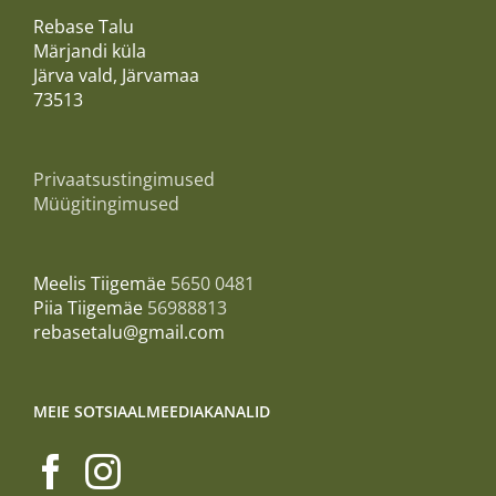
Rebase Talu
Märjandi küla
Järva vald, Järvamaa
73513
Privaatsustingimused
Müügitingimused
Meelis Tiigemäe
5650 0481
Piia Tiigemäe
56988813
rebasetalu@gmail.com
MEIE SOTSIAALMEEDIAKANALID