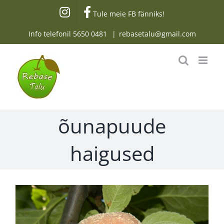
Skip
Tule meie FB fänniks!
to
content
Info telefonil
5650 0481
|
rebasetalu@gmail.com
õunapuude
haigused