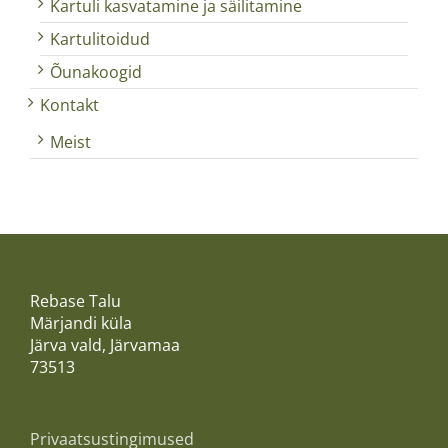
Kartuli kasvatamine ja säilitamine
Kartulitoidud
Õunakoogid
Kontakt
Meist
Rebase Talu
Märjandi küla
Järva vald, Järvamaa
73513
Privaatsustingimused