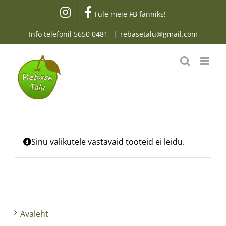
Skip
Tule meie FB fänniks!
to
content
Info telefonil
5650 0481
|
rebasetalu@gmail.com
Sinu valikutele vastavaid tooteid ei leidu.
Avaleht