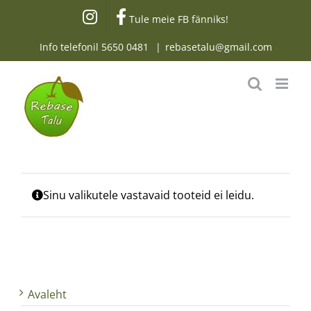
Skip
Tule meie FB fänniks!
to
content
Info telefonil
5650 0481
|
rebasetalu@gmail.com
Sinu valikutele vastavaid tooteid ei leidu.
Avaleht