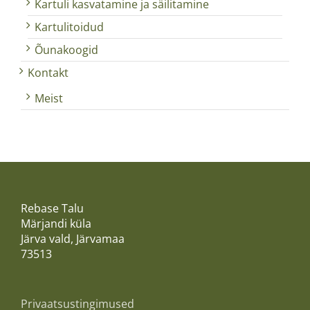
Kartuli kasvatamine ja säilitamine
Kartulitoidud
Õunakoogid
Kontakt
Meist
Rebase Talu
Märjandi küla
Järva vald, Järvamaa
73513
Privaatsustingimused