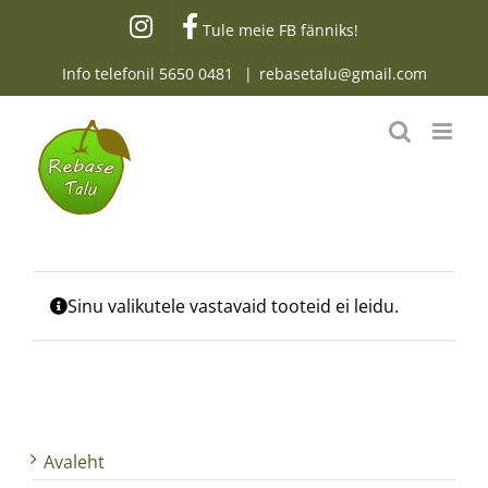
Skip
Tule meie FB fänniks!
to
content
Info telefonil
5650 0481
|
rebasetalu@gmail.com
Sinu valikutele vastavaid tooteid ei leidu.
Avaleht