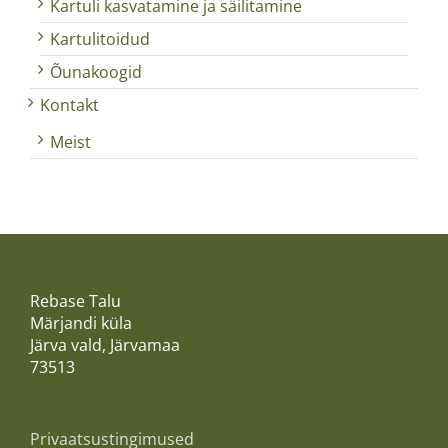
Kartuli kasvatamine ja säilitamine
Kartulitoidud
Õunakoogid
Kontakt
Meist
Rebase Talu
Märjandi küla
Järva vald, Järvamaa
73513
Privaatsustingimused