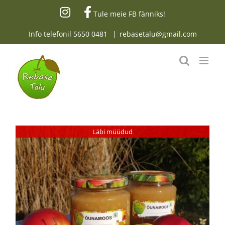
Skip
Tule meie FB fänniks!
to
content
Info telefonil
5650 0481
|
rebasetalu@gmail.com
Läbi müüdud