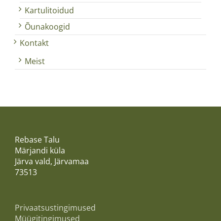
Kartulitoidud
Õunakoogid
Kontakt
Meist
Rebase Talu
Märjandi küla
Järva vald, Järvamaa
73513
Privaatsustingimused
Müügitingimused