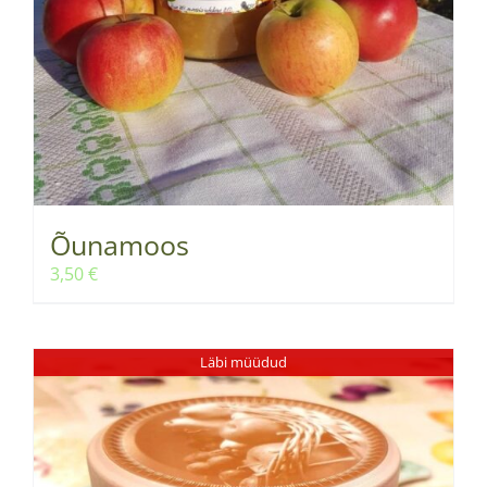
Õunamoos
3,50
€
Läbi müüdud