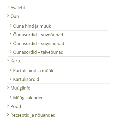
Avaleht
Õun
Õuna hind ja müük
Õunasordid – suveõunad
Õunasordid – sügisõunad
Õunasordid – talveõunad
Kartul
Kartuli hind ja müük
Kartulisordid
Müügiinfo
Müügikalender
Pood
Retseptid ja nõuanded