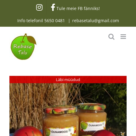
Skip
Tule meie FB fänniks!
to
content
Info telefonil
5650 0481
|
rebasetalu@gmail.com
Läbi müüdud