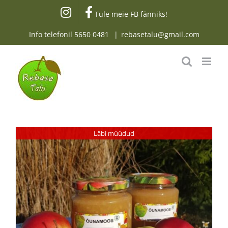
Skip
Tule meie FB fänniks!
to
content
Info telefonil
5650 0481
|
rebasetalu@gmail.com
Läbi müüdud