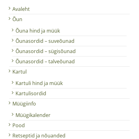
Avaleht
Õun
Õuna hind ja müük
Õunasordid – suveõunad
Õunasordid – sügisõunad
Õunasordid – talveõunad
Kartul
Kartuli hind ja müük
Kartulisordid
Müügiinfo
Müügikalender
Pood
Retseptid ja nõuanded