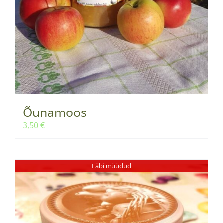
Õunamoos
3,50
€
Läbi müüdud