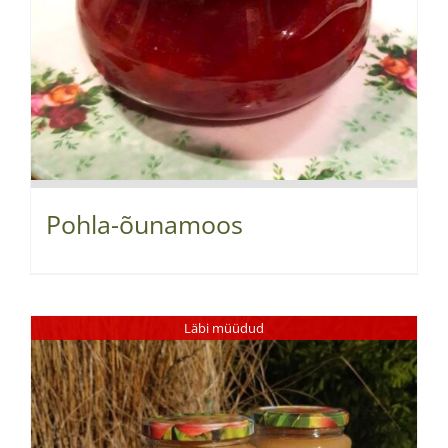
Pohla-õunamoos
Läbi müüdud