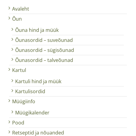
Avaleht
Õun
Õuna hind ja müük
Õunasordid – suveõunad
Õunasordid – sügisõunad
Õunasordid – talveõunad
Kartul
Kartuli hind ja müük
Kartulisordid
Müügiinfo
Müügikalender
Pood
Retseptid ja nõuanded