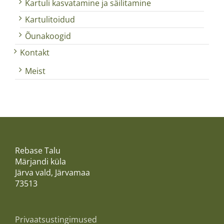
Kartuli kasvatamine ja säilitamine
Kartulitoidud
Õunakoogid
Kontakt
Meist
Rebase Talu
Märjandi küla
Järva vald, Järvamaa
73513
Privaatsustingimused