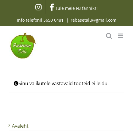
Skip
Tule meie FB fänniks!
to
content
Info telefonil
5650 0481
|
rebasetalu@gmail.com
Sinu valikutele vastavaid tooteid ei leidu.
Avaleht