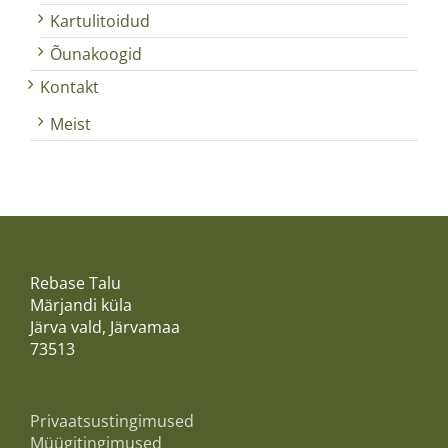
Kartulitoidud
Õunakoogid
Kontakt
Meist
Rebase Talu
Märjandi küla
Järva vald, Järvamaa
73513
Privaatsustingimused
Müügitingimused