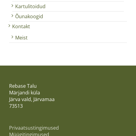
Kartulitoidud
Õunakoogid
Kontakt
Meist
Rebase Talu
Märjandi küla
Järva vald, Järvamaa
73513
Privaatsustingimused
Müügitingimused