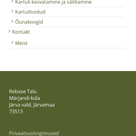
Kartuli kasvatamine ja säilitamine
Kartulitoidud
Õunakoogid
Kontakt
Meist
Rebase Talu
Märjandi küla
Järva vald, Järvamaa
73513
Privaatsustingimused