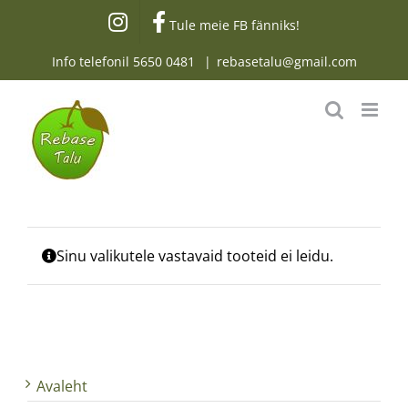
Skip
Tule meie FB fänniks!
to
content
Info telefonil
5650 0481
|
rebasetalu@gmail.com
Sinu valikutele vastavaid tooteid ei leidu.
Avaleht