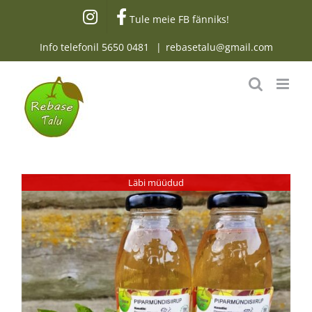
Skip
Tule meie FB fänniks!
to
content
Info telefonil
5650 0481
|
rebasetalu@gmail.com
Läbi müüdud