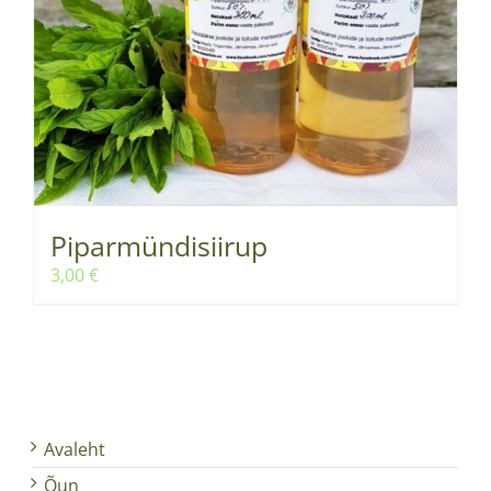
Piparmündisiirup
3,00
€
Avaleht
Õun