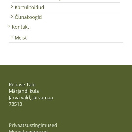
Kartulitoidud
Õunakoogid
Kontakt
Meist
Rebase Talu
Märjandi küla
Järva vald, Järvamaa
73513
Privaatsustingimused
Müügitingimused