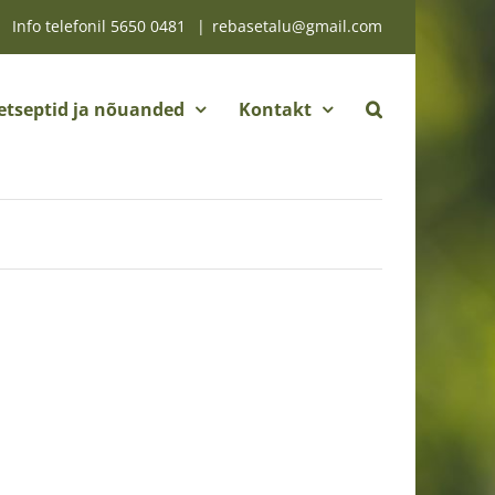
Info telefonil
5650 0481
|
rebasetalu@gmail.com
etseptid ja nõuanded
Kontakt