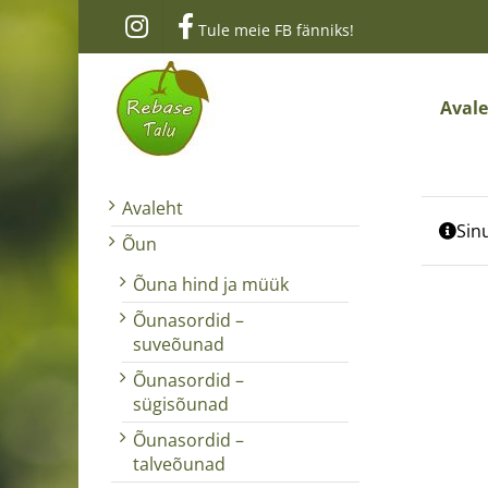
Skip
Tule meie FB fänniks!
to
content
Aval
Avaleht
Sinu
Õun
Õuna hind ja müük
Õunasordid –
suveõunad
Õunasordid –
sügisõunad
Õunasordid –
talveõunad