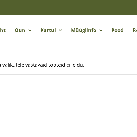
eht
Õun
Kartul
Müügiinfo
Pood
R
 valikutele vastavaid tooteid ei leidu.