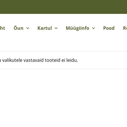
eht
Õun
Kartul
Müügiinfo
Pood
R
 valikutele vastavaid tooteid ei leidu.