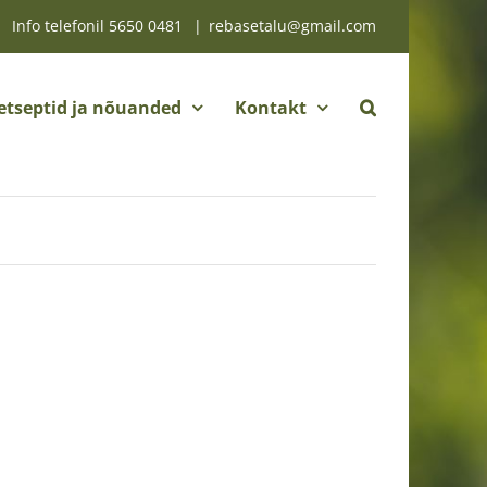
Info telefonil
5650 0481
|
rebasetalu@gmail.com
etseptid ja nõuanded
Kontakt