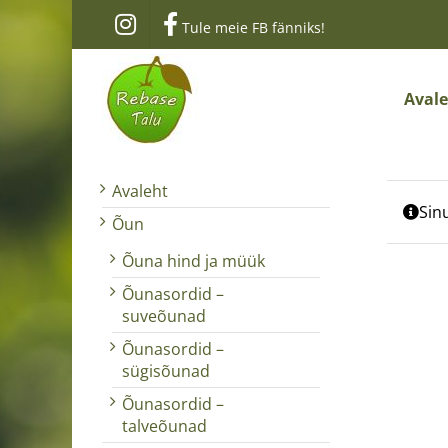
Skip
Tule meie FB fänniks!
to
content
Aval
Avaleht
Sinu
Õun
Õuna hind ja müük
Õunasordid –
suveõunad
Õunasordid –
sügisõunad
Õunasordid –
talveõunad