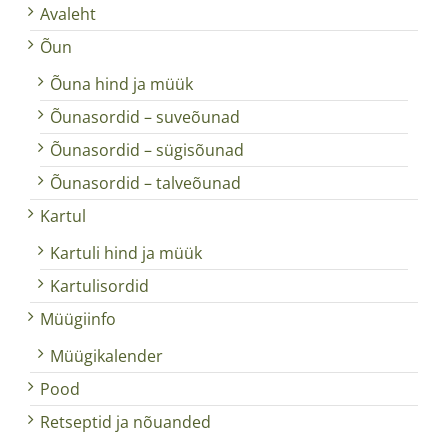
Avaleht
Õun
Õuna hind ja müük
Õunasordid – suveõunad
Õunasordid – sügisõunad
Õunasordid – talveõunad
Kartul
Kartuli hind ja müük
Kartulisordid
Müügiinfo
Müügikalender
Pood
Retseptid ja nõuanded