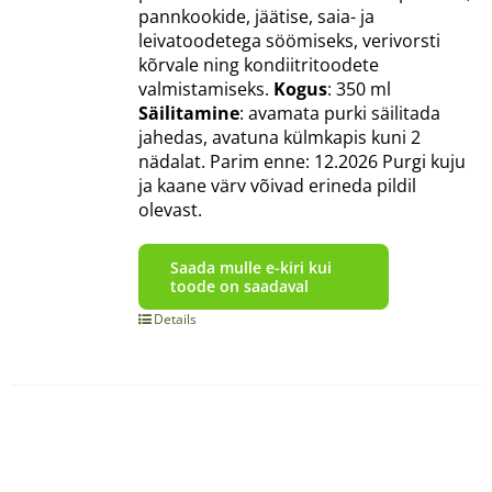
pannkookide, jäätise, saia- ja
leivatoodetega söömiseks, verivorsti
kõrvale ning kondiitritoodete
valmistamiseks.
Kogus
: 350 ml
Säilitamine
: avamata purki säilitada
jahedas, avatuna külmkapis kuni 2
nädalat. Parim enne: 12.2026 Purgi kuju
ja kaane värv võivad erineda pildil
olevast.
Saada mulle e-kiri kui
toode on saadaval
Details