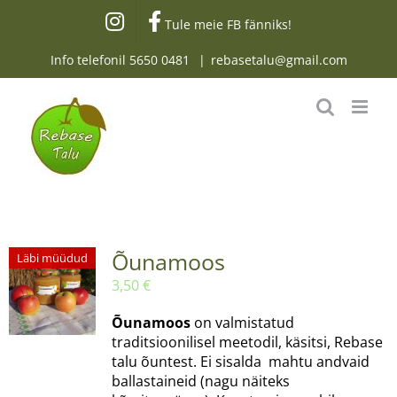
Skip
Tule meie FB fänniks!
to
content
Info telefonil
5650 0481
|
rebasetalu@gmail.com
Õunamoos
Läbi müüdud
3,50
€
Õunamoos
on valmistatud
traditsioonilisel meetodil, käsitsi, Rebase
talu õuntest. Ei sisalda mahtu andvaid
ballastaineid (nagu näiteks