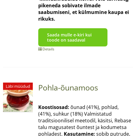
pikeneda sobivate ilmade
saabumiseni, et külmumine kaupa ei
rikuks.
Saada mulle e-kiri kui
toode on saadaval
Details
Pohla-õunamoos
Läbi müüdud
Koostisosad:
õunad (41%), pohlad,
(41%), suhkur (18%) Valmistatud
traditsioonilisel meetodil, käsitsi, Rebase
talu magusatest õuntest ja kodumetsa
pohladest.
Kasutamine:
sobib putrude,