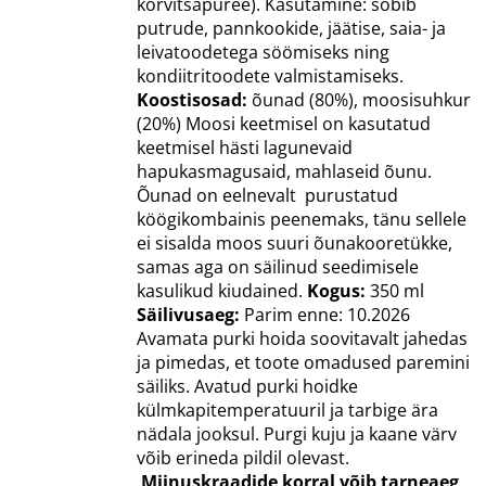
kõrvitsapüree). Kasutamine: sobib
putrude, pannkookide, jäätise, saia- ja
leivatoodetega söömiseks ning
kondiitritoodete valmistamiseks.
Koostisosad:
õunad (80%), moosisuhkur
(20%) Moosi keetmisel on kasutatud
keetmisel hästi lagunevaid
hapukasmagusaid, mahlaseid õunu.
Õunad on eelnevalt purustatud
köögikombainis peenemaks, tänu sellele
ei sisalda moos suuri õunakooretükke,
samas aga on säilinud seedimisele
kasulikud kiudained.
Kogus:
350 ml
Säilivusaeg:
Parim enne: 10.2026
Avamata purki hoida soovitavalt jahedas
ja pimedas, et toote omadused paremini
säiliks. Avatud purki hoidke
külmkapitemperatuuril ja tarbige ära
nädala jooksul. Purgi kuju ja kaane värv
võib erineda pildil olevast.
Miinuskraadide korral võib tarneaeg