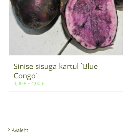
Sinise sisuga kartul `Blue
Congo`
Hinnavahemik:
3,00
€
–
4,00
€
3,00 €
kuni
4,00 €
Avaleht