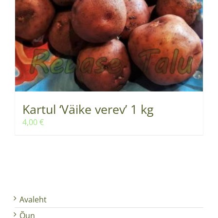
Kartul ‘Väike verev’ 1 kg
4,00
€
Avaleht
Õun