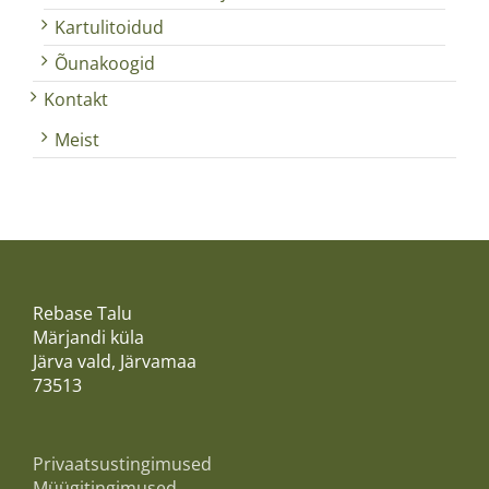
Kartulitoidud
Õunakoogid
Kontakt
Meist
Rebase Talu
Märjandi küla
Järva vald, Järvamaa
73513
Privaatsustingimused
Müügitingimused